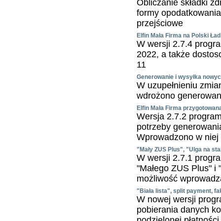
Obliczanie składki z
formy opodatkowania.
przejściowe
Elfin Mała Firma na Polski Ład
W wersji 2.7.4 prog
2022, a także dostos
11
Generowanie i wysyłka nowych
W uzupełnieniu zmia
wdrożono generowani
Elfin Mała Firma przygotowan
Wersja 2.7.2 program
potrzeby generowan
Wprowadzono w niej 
"Mały ZUS Plus", "Ulga na sta
W wersji 2.7.1 progr
"Małego ZUS Plus" i 
możliwość wprowadza
"Biała lista", split payment, f
W nowej wersji progr
pobierania danych k
podzielonej płatności