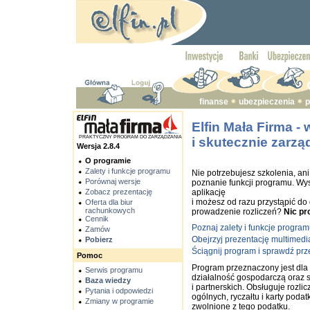
finanse
ubezpieczenia
p
Elfin Mała Firma -
PRAKTYCZNY PROGRAM DO ZARZĄDZANIA
i skutecznie zarzą
Wersja 2.8.4
O programie
Zalety i funkcje programu
Nie potrzebujesz szkolenia, an
Porównaj wersje
poznanie funkcji programu. Wys
aplikację
Zobacz prezentację
i możesz od razu przystąpić do
Oferta dla biur
rachunkowych
prowadzenie rozliczeń?
Nic pr
Cennik
Poznaj zalety i funkcje progra
Zamów
Obejrzyj prezentację multimedi
Pobierz
Ściągnij program i sprawdź prze
Pomoc
Program przeznaczony jest dl
Serwis programu
działalność gospodarczą oraz 
Baza wiedzy
i partnerskich. Obsługuje rozl
Pytania i odpowiedzi
ogólnych, ryczałtu i karty podat
Zmiany w programie
zwolnione z tego podatku.