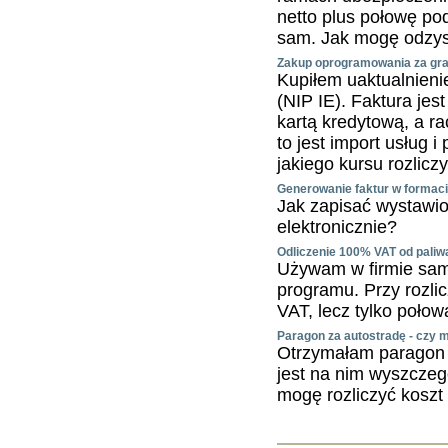
netto plus połowę po
sam. Jak mogę odzy
Zakup oprogramowania za grani
Kupiłem uaktualnieni
(NIP IE). Faktura je
kartą kredytową, a r
to jest import usług 
jakiego kursu rozlicz
Generowanie faktur w formac
Jak zapisać wystawio
elektronicznie?
Odliczenie 100% VAT od pali
Używam w firmie sam
programu. Przy rozlic
VAT, lecz tylko poło
Paragon za autostradę - czy 
Otrzymałam paragon 
jest na nim wyszcze
mogę rozliczyć koszt