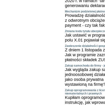
2020 r. w ramach "tar
generowaniu deklarac
Mechanizm podzielonej płatnośc
Prowadzę działalność
z odwrotnym obciążen
payment - czy tak fak
Zmiana kodu tytułu ubezpiecz
Jak ustawić w progra
polu X.01 pojawiał si
Zawieszenie działalności gos
Z dniem 1 listopada 
Jak w programie zazn
płatności składek ZU
Zakup samochodu do firmy - j
Jak wygląda zakup 
jednoosobowej dział
jako osoba prywatna 
wystawioną na firmę
Zakup oprogramowania z licen
niematerialnych i prawnych
Kupiłam oprogramowan
instrukcję, jak wprow