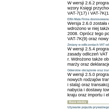
W wersji 2.6.2 progr
wzory Księgi przycho
VAT-7(17) i VAT-7K(1
Elfin Mała Firma dostosowana
Wersja 2.6.0 został
wdrożono w niej tak
2008. Oprócz tego poj
VAT-7K(9) oraz nowy 
Zmiany w odliczeniach VAT od
W wersji 2.5.4 progr
zasady odliczeń VAT 
r. Wdrożono także ob
marży oraz deklarac
Odwrotne obciążenie oraz tra
W wersji 2.5.0 progr
nowych rodzajów tran
i stalą) oraz transa
nabycia i dostawy to
kraju oraz importu i 
Baza wiedzy
Używanie pojazdu prywatnego 