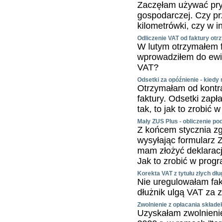
Zaczęłam używać pr
gospodarczej. Czy pr
kilometrówki, czy w 
Odliczenie VAT od faktury otr
W lutym otrzymałem fa
wprowadziłem do ewid
VAT?
Odsetki za opóźnienie - kiedy
Otrzymałam od kontr
faktury. Odsetki zapł
tak, to jak to zrobić 
Mały ZUS Plus - obliczenie pod
Z końcem stycznia zg
wysyłając formularz
mam złożyć deklaracj
Jak to zrobić w prog
Korekta VAT z tytułu złych dł
Nie uregulowałam fak
dłużnik ulgą VAT za 
Zwolnienie z opłacania skład
Uzyskałam zwolnieni