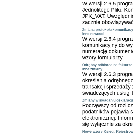
W wersji 2.6.5 progr
Jednolitego Pliku Ko
JPK_VAT. Uwzględnio
zacznie obowiązywać 
Zmiana protokołu komunikacy
inne nowości
W wersji 2.6.4 progr
komunikacyjny do wys
numerację dokument
wzory formularzy
Odrębny odbiorca na fakturze,
inne zmiany
W wersji 2.6.3 progr
określenia odrębnego
transakcji sprzedaż
świadczących usługi
Zmiany w składaniu deklaracji
Począwszy od rozlicze
podatników pojawia s
elektronicznej. Inf
się wyłącznie za okre
Nowe wzory Księgi, Rejestrów 