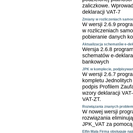
zaliczkowe. Wprowad
deklaracji VAT-7
Zmiany w rozliczeniach samoc
W wersji 2.6.9 progr
w rozliczeniach samo
pobieranie danych ko
Aktualizacja schematów e-dek
Wersja 2.6.8 program
schematów e-deklarac
bankowych
JPK w komplecie, podpisywani
W wersji 2.6.7 progr
kompletu Jednolitych
podpis Profilem Za
wzory deklaracji VAT
VAT-ZT.
Rozwiązania znanych proble
W nowej wersji progra
rozwiązania eliminuj
JPK_VAT za pomocą ap
Elfin Mała Firma obsługuje n