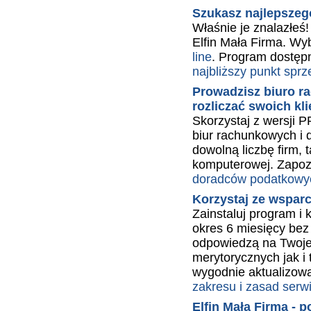
Szukasz najlepszego
Właśnie je znalazłeś
Elfin Mała Firma. Wy
line
. Program dostępn
najbliższy punkt spr
Prowadzisz biuro r
rozliczać swoich kl
Skorzystaj z wersji 
biur rachunkowych i 
dowolną liczbę firm, 
komputerowej. Zapoz
doradców podatkowy
Korzystaj ze wsparc
Zainstaluj program i
okres 6 miesięcy bez
odpowiedzą na Twoje
merytorycznych jak i
wygodnie aktualizowa
zakresu i zasad serw
Elfin Mała Firma - p