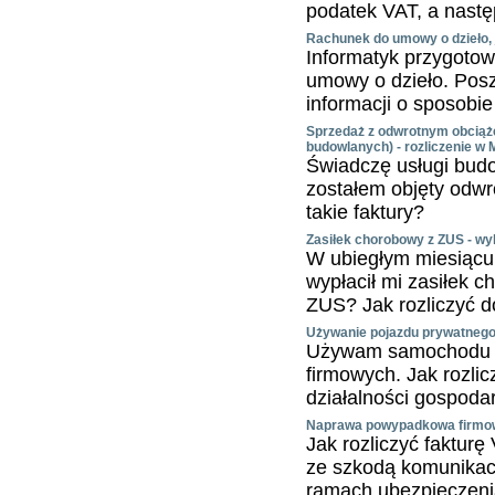
podatek VAT, a nastę
Rachunek do umowy o dzieło, j
Informatyk przygotow
umowy o dzieło. Pos
informacji o sposobie 
Sprzedaż z odwrotnym obciąże
budowlanych) - rozliczenie w 
Świadczę usługi budo
zostałem objęty odwr
takie faktury?
Zasiłek chorobowy z ZUS - wy
W ubiegłym miesiącu
wypłacił mi zasiłek 
ZUS? Jak rozliczyć d
Używanie pojazdu prywatnego w
Używam samochodu pr
firmowych. Jak rozl
działalności gospoda
Naprawa powypadkowa firmo
Jak rozliczyć faktu
ze szkodą komunikacy
ramach ubezpieczenia