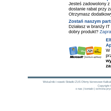
Jesteś zadowolony z
dostanie rabat przy z
Otrzymasz dodatkowy
Zostań naszym par
Działasz w branży IT
dobry produkt?
Zapra
El
Ap
W 
pr
wy
za
Wskaźniki i stawki
Składki ZUS
Oferty biznesowe
Kalku
Copyright 
o nas
|
kontakt
|
ochrona pry