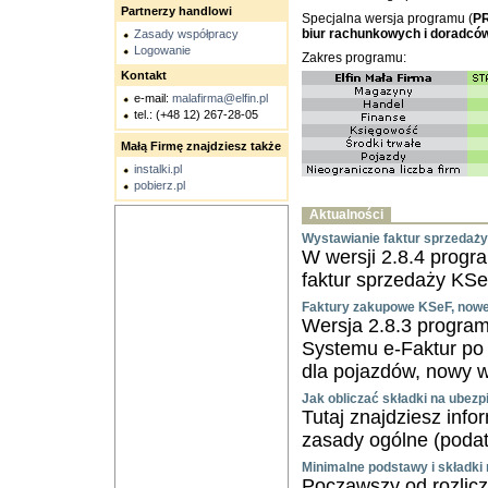
Partnerzy handlowi
Specjalna wersja programu (
P
biur rachunkowych i doradcó
Zasady współpracy
Logowanie
Zakres programu:
Kontakt
e-mail:
malafirma@elfin.pl
tel.: (+48 12) 267-28-05
Małą Firmę znajdziesz także
instalki.pl
pobierz.pl
Aktualności
Wystawianie faktur sprzedaży
W wersji 2.8.4 progr
faktur sprzedaży KS
Faktury zakupowe KSeF, nowe 
Wersja 2.8.3 program
Systemu e-Faktur po 
dla pojazdów, nowy w
Jak obliczać składki na ubez
Tutaj znajdziesz inf
zasady ogólne (podate
Minimalne podstawy i składki
Począwszy od rozlicz